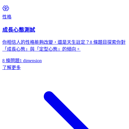
性格
成長心態測試
你相信人的性格能夠改變，還是天生註定？8 條題目探索你對
「成長心態」與「定型心態」的傾向。
8 條問題
1
dimension
了解更多