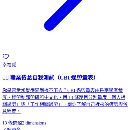
幸福感
😮‍💨 職業倦怠自我測試（CBI 過勞量表）
你是否常常覺得累到撐不下去？CBI 過勞量表由丹麥學者發
展、經勞動部勞研所中文化，用 13 條題目分別量度「個人相
關過勞」與「工作相關過勞」，讓你了解自己近來的疲勞與倦
怠程度。
13 條問題
2
dimensions
了解更多