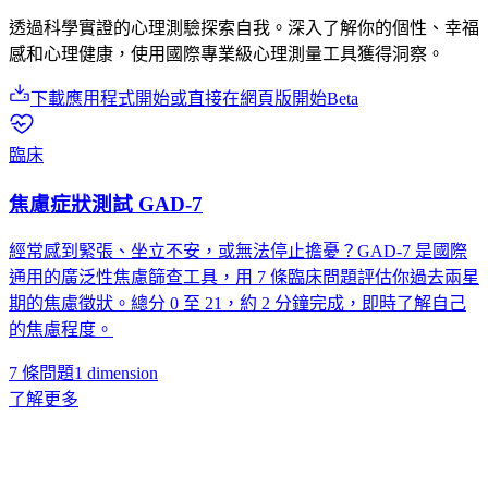
透過科學實證的心理測驗探索自我。深入了解你的個性、幸福
感和心理健康，使用國際專業級心理測量工具獲得洞察。
下載應用程式開始
或直接在網頁版開始
Beta
臨床
焦慮症狀測試 GAD-7
經常感到緊張、坐立不安，或無法停止擔憂？GAD-7 是國際
通用的廣泛性焦慮篩查工具，用 7 條臨床問題評估你過去兩星
期的焦慮徵狀。總分 0 至 21，約 2 分鐘完成，即時了解自己
的焦慮程度。
7 條問題
1
dimension
了解更多