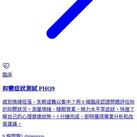
臨床
抑鬱症狀測試 PHQ9
感到情緒低落、失眠或難以集中？用 9 條臨床認證問題評估你
的抑鬱狀況。測量情緒、睡眠質素、精力水平等症狀，快速了
解自己的心理健康狀態。3 分鐘完成，即時獲得專業分析和改
善建議。
9 條問題
1
dimension