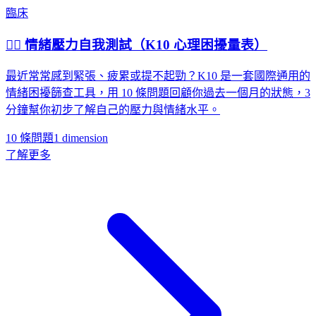
臨床
😮‍💨 情緒壓力自我測試（K10 心理困擾量表）
最近常常感到緊張、疲累或提不起勁？K10 是一套國際通用的
情緒困擾篩查工具，用 10 條問題回顧你過去一個月的狀態，3
分鐘幫你初步了解自己的壓力與情緒水平。
10 條問題
1
dimension
了解更多