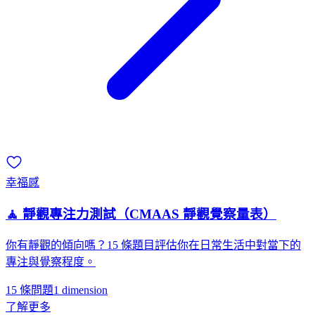
幸福感
🧘 靜觀專注力測試（CMAAS 靜觀覺察量表）
你有靜觀的傾向嗎？15 條題目評估你在日常生活中對當下的
專注與覺察程度。
15 條問題
1
dimension
了解更多