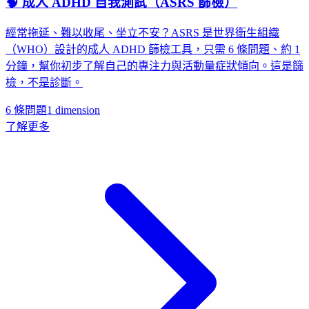
🧠 成人 ADHD 自我測試（ASRS 篩檢）
經常拖延、難以收尾、坐立不安？ASRS 是世界衛生組織
（WHO）設計的成人 ADHD 篩檢工具，只需 6 條問題、約 1
分鐘，幫你初步了解自己的專注力與活動量症狀傾向。這是篩
檢，不是診斷。
6 條問題
1
dimension
了解更多