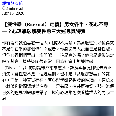
愛情與關係
2
min read
Apr 13, 2026
【雙性戀（Bisexual）定義】男女各半、花心不專
一？心理學破解雙性戀三大迷思與特質
你有沒有試過喜歡一個人，卻說不清楚，為甚麼性別好像從來
不是你在乎的那個條件？或者，你身邊有人說自己是雙性戀，
但你心裡悄悄冒出一堆問號——這是真的嗎？他只是還沒決定
吧？其實，這些疑問很正常，因為社會上對雙性戀
（Bisexuality）的討論雖然愈來愈多，誤解與偏見卻從未真正
消失。雙性戀不是一個過渡期，也不是「甚麼都想要」的貪
心，而是一種真實存在、有心理學研究撐腰的性取向。這篇文
章就帶你從頭認識雙性戀——是甚麼、有甚麼特質、那些流傳
已久的迷思到底哪裡錯了，還有心理學怎麼看這群人的內心世
界。