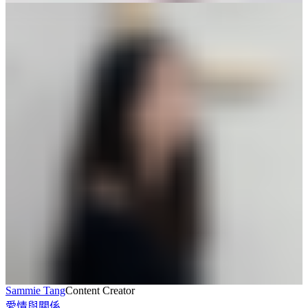
Sammie Tang
Content Creator
愛情與關係