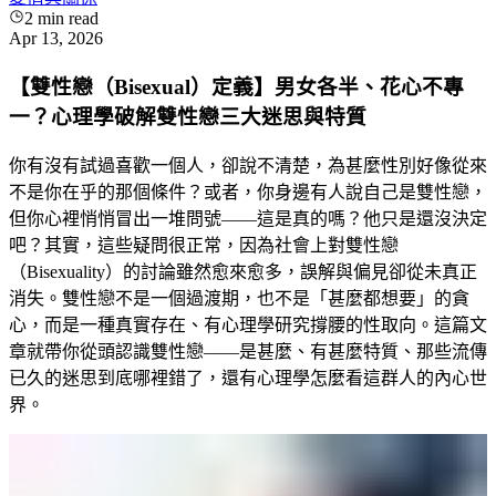
2
min read
Apr 13, 2026
【雙性戀（Bisexual）定義】男女各半、花心不專
一？心理學破解雙性戀三大迷思與特質
你有沒有試過喜歡一個人，卻說不清楚，為甚麼性別好像從來
不是你在乎的那個條件？或者，你身邊有人說自己是雙性戀，
但你心裡悄悄冒出一堆問號——這是真的嗎？他只是還沒決定
吧？其實，這些疑問很正常，因為社會上對雙性戀
（Bisexuality）的討論雖然愈來愈多，誤解與偏見卻從未真正
消失。雙性戀不是一個過渡期，也不是「甚麼都想要」的貪
心，而是一種真實存在、有心理學研究撐腰的性取向。這篇文
章就帶你從頭認識雙性戀——是甚麼、有甚麼特質、那些流傳
已久的迷思到底哪裡錯了，還有心理學怎麼看這群人的內心世
界。