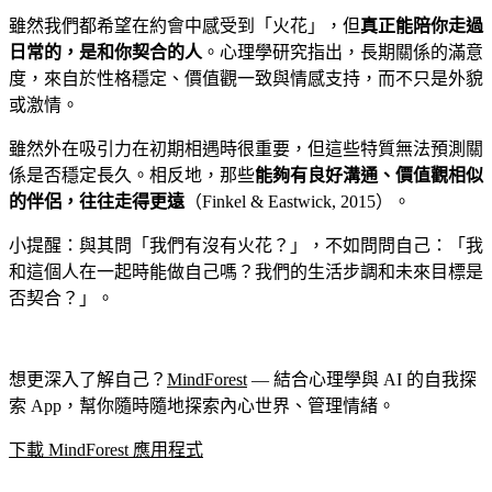
雖然我們都希望在約會中感受到「火花」，但
真正能陪你走過
日常的，是和你契合的人
。心理學研究指出，長期關係的滿意
度，來自於性格穩定、價值觀一致與情感支持，而不只是外貌
或激情。
雖然外在吸引力在初期相遇時很重要，但這些特質無法預測關
係是否穩定長久。相反地，那些
能夠有良好溝通、價值觀相似
的伴侶，往往走得更遠
（Finkel & Eastwick, 2015）。
小提醒：與其問「我們有沒有火花？」，不如問問自己：「我
和這個人在一起時能做自己嗎？我們的生活步調和未來目標是
否契合？」。
想更深入了解自己？
MindForest
— 結合心理學與 AI 的自我探
索 App，幫你隨時隨地探索內心世界、管理情緒。
下載 MindForest 應用程式