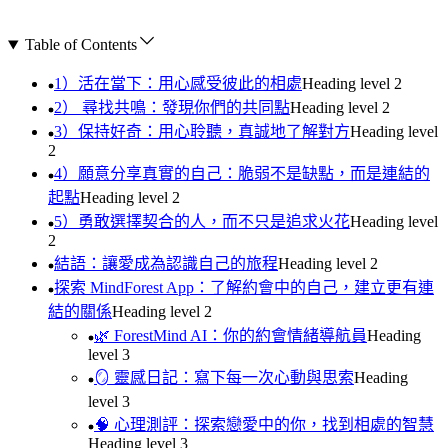
Table of Contents
1）活在當下：用心感受彼此的相處
Heading level
2
2） 尋找共鳴：發現你們的共同點
Heading level
2
3）保持好奇：用心聆聽，真誠地了解對方
Heading level
2
4）願意分享真實的自己：脆弱不是缺點，而是連結的
起點
Heading level
2
5）勇敢選擇契合的人，而不只是追求火花
Heading level
2
結語：讓愛成為認識自己的旅程
Heading level
2
探索 MindForest App：了解約會中的自己，建立更有連
結的關係
Heading level
2
🌿 ForestMind AI：你的約會情緒導航員
Heading
level
3
🪞 靈感日記：寫下每一次心動與思索
Heading
level
3
🧠 心理測評：探索戀愛中的你，找到相處的智慧
Heading level
3