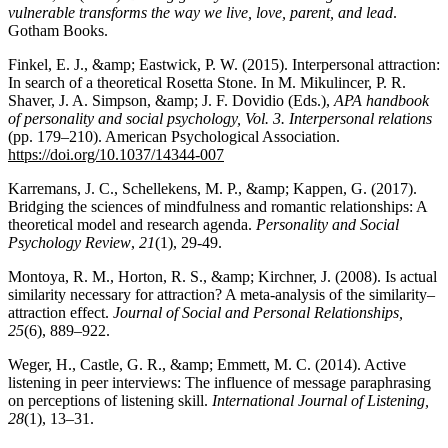
vulnerable transforms the way we live, love, parent, and lead
.
Gotham Books.
Finkel, E. J., &amp; Eastwick, P. W. (2015). Interpersonal attraction:
In search of a theoretical Rosetta Stone. In M. Mikulincer, P. R.
Shaver, J. A. Simpson, &amp; J. F. Dovidio (Eds.),
APA handbook
of personality and social psychology, Vol. 3. Interpersonal relations
(pp. 179–210). American Psychological Association.
https://doi.org/10.1037/14344-007
Karremans, J. C., Schellekens, M. P., &amp; Kappen, G. (2017).
Bridging the sciences of mindfulness and romantic relationships: A
theoretical model and research agenda.
Personality and Social
Psychology Review
,
21
(1), 29-49.
Montoya, R. M., Horton, R. S., &amp; Kirchner, J. (2008). Is actual
similarity necessary for attraction? A meta-analysis of the similarity–
attraction effect.
Journal of Social and Personal Relationships,
25
(6), 889–922.
Weger, H., Castle, G. R., &amp; Emmett, M. C. (2014). Active
listening in peer interviews: The influence of message paraphrasing
on perceptions of listening skill.
International Journal of Listening,
28
(1), 13–31.