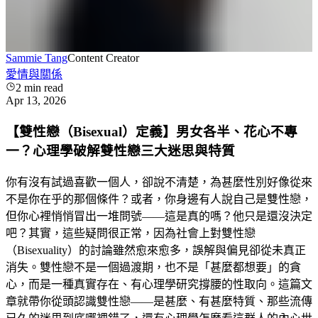
Sammie Tang
Content Creator
愛情與關係
2
min read
Apr 13, 2026
【雙性戀（Bisexual）定義】男女各半、花心不專
一？心理學破解雙性戀三大迷思與特質
你有沒有試過喜歡一個人，卻說不清楚，為甚麼性別好像從來
不是你在乎的那個條件？或者，你身邊有人說自己是雙性戀，
但你心裡悄悄冒出一堆問號——這是真的嗎？他只是還沒決定
吧？其實，這些疑問很正常，因為社會上對雙性戀
（Bisexuality）的討論雖然愈來愈多，誤解與偏見卻從未真正
消失。雙性戀不是一個過渡期，也不是「甚麼都想要」的貪
心，而是一種真實存在、有心理學研究撐腰的性取向。這篇文
章就帶你從頭認識雙性戀——是甚麼、有甚麼特質、那些流傳