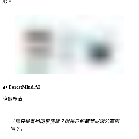
心
。
🌿
ForestMind AI
陪你釐清——
「這只是普通同事情誼？還是已經萌芽成辦公室戀
情？」