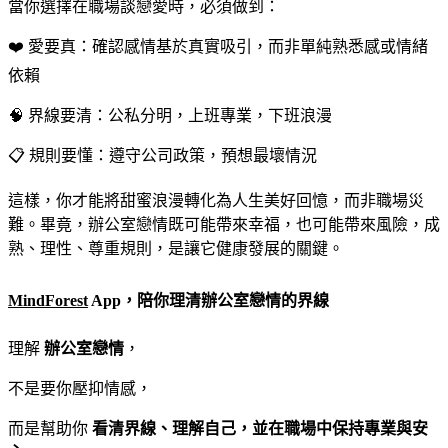
當你選擇在職場談戀愛時，必須做到：
❤️ 愛要真：確認感情基於真實吸引，而非單純熟悉感或情緒
依賴
🧠 界線要清：公私分明，上班專業，下班浪漫
📋 規則要懂：遵守公司政策，預想最壞情況
這樣，你才能將甜蜜浪漫轉化為人生美好回憶，而非職場災
難。畢竟，辦公室戀情既可能帶來幸福，也可能帶來風險，成
熟、理性、尊重規則，是讓它健康發展的關鍵。
MindForest
App，陪你理清辦公室戀情的界線
理解
辦公室戀情
，
不是要你壓抑情感，
而是幫助你
看清界線、理解自己，並在職場中保持專業與安