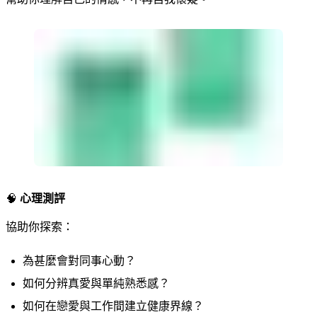
🧠
心理測評
協助你探索：
為甚麼會對同事心動？
如何分辨真愛與單純熟悉感？
如何在戀愛與工作間建立健康界線？