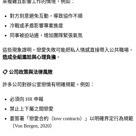
來複雜且影響工作的情境，例如：
對方刻意避免互動，導致協作不順
冷戰或矛盾影響專案進度
同事被迫站邊，增加團隊緊張氣氛
這些現象證明，戀愛失敗可能把私人情感直接帶入公共職場，
造成全組尷尬與心理負擔
。
📋 公司政策與法律風險
許多公司對辦公室戀情有明確規範。例如：
必須向 HR 申報
禁止上下屬之間戀愛
要簽署「戀愛合約（love contracts）」以明確界定行為規範
（Von Bergen, 2020）