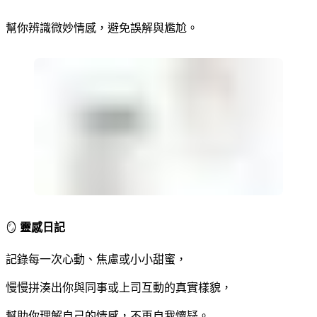
幫你辨識微妙情感，避免誤解與尷尬。
🪞
靈感日記
記錄每一次心動、焦慮或小小甜蜜，
慢慢拼湊出你與同事或上司互動的真實樣貌，
幫助你理解自己的情感，不再自我懷疑。