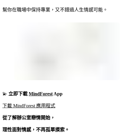
幫你在職場中保持專業，又不錯過人生情感可能。
💫
立即下載
MindForest
App
下載 MindForest 應用程式
從了解辦公室戀情開始，
理性面對情感，不再孤單摸索。