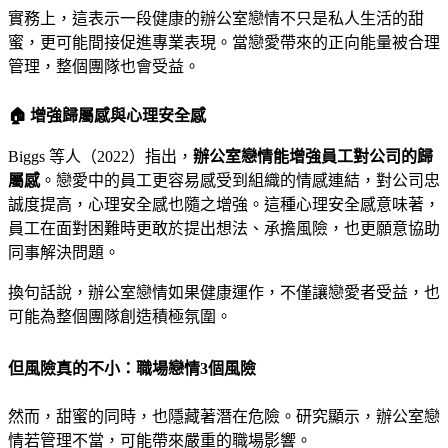
實務上，這表示一段健康的辦公室戀情不只是私人生活的甜
蜜，更可能間接促進專業表現。當戀愛帶來的正向能量被合理
管理，整個團隊也會受益。
🏠 增強歸屬感與心理安全感
Biggs 等人（2022）指出，
辦公室戀情能增強員工對公司的歸
屬感
。戀愛中的員工更容易感受到組織的情感連結，對公司忠
誠度提高，心理安全感也隨之增強。這種心理安全感意味著，
員工在面對困難時更敢於提出想法、承擔風險，也更願意協助
同事解決問題。
換句話說，辦公室戀情如果健康運作，不僅讓戀愛者受益，也
可能為整個團隊創造積極氛圍。
但風險真的不小：職場戀情3個風險
然而，甜蜜的同時，也隱藏著潛在危險。研究顯示，辦公室戀
情若管理不當，可能帶來嚴重的職場影響。