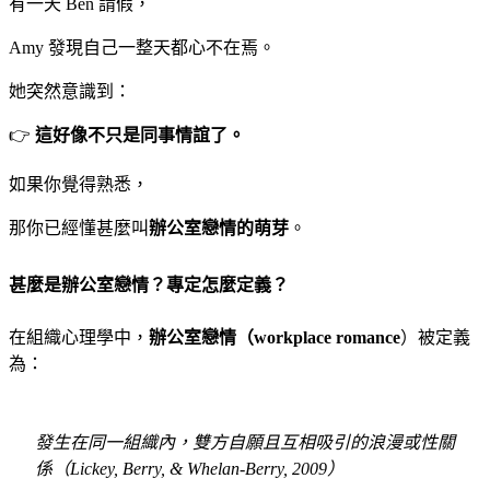
有一天 Ben 請假，
Amy 發現自己一整天都心不在焉。
她突然意識到：
👉
這好像不只是同事情誼了。
如果你覺得熟悉，
那你已經懂甚麼叫
辦公室戀情的萌芽
。
甚麼是辦公室戀情？專定怎麼定義？
在組織心理學中，
辦公室戀情（workplace romance
）被定義
為：
發生在同一組織內，雙方自願且互相吸引的浪漫或性關
係（Lickey, Berry, & Whelan-Berry, 2009）