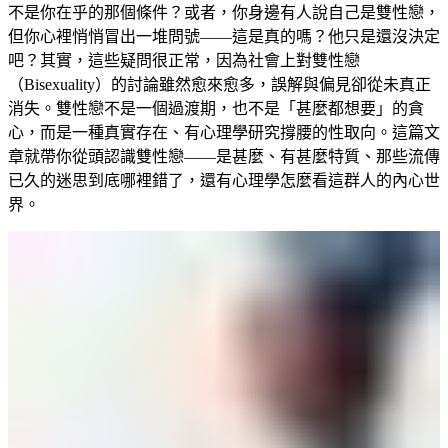
不是你在乎的那個條件？或者，你身邊有人說自己是雙性戀，
但你心裡悄悄冒出一堆問號——這是真的嗎？他只是還沒決定
吧？其實，這些疑問很正常，因為社會上對雙性戀
（Bisexuality）的討論雖然愈來愈多，誤解與偏見卻從未真正
消失。雙性戀不是一個過渡期，也不是「甚麼都想要」的貪
心，而是一種真實存在、有心理學研究撐腰的性取向。這篇文
章就帶你從頭認識雙性戀——是甚麼、有甚麼特質、那些流傳
已久的迷思到底哪裡錯了，還有心理學怎麼看這群人的內心世
界。