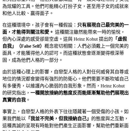
為炫耀的工具。他們可能精心打扮子女，甚至用子女的成就來
和他人比較、贏得面子。
在這種環境中，孩子會有一種假設：
只有展現自己最完美的一
面，才能得到關注和愛。
這種關注雖然能帶來一時的愉悅，
但內心深處的感受卻是空虛。這與 Heinz Kohut 提出的
「虛假
自我」（False Self）
概念密切相關：人們必須戴上一個完美的
面具，才能獲得他人的認可。而這種狀態會逐漸變得根深蒂
固，成為他們人格的一部分。
由於這種心理上的影響，自戀型人格的人對任何威脅其自尊或
地位的情況都會變得有強烈的防衛心。他們需要不斷吹噓自己
有多優秀，以維護內心脆弱的自我形象。然而，Heinz Kohut
的研究指出，
一種開放接納的態度反而能逐漸幫助他們展現出
真實的自我
。
事實上，自戀型人格的外表下往往隱藏著一個受傷的小孩。如
果我們能以
「我並不完美，但我接納自己」
的態度與之互動，
這種真誠的呈現有時能對他們產生正面影響，幫助他們重新面