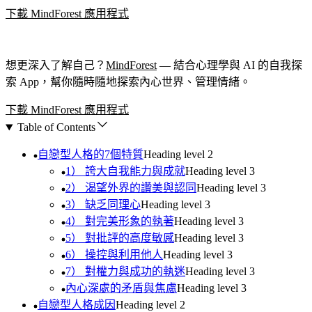
下載 MindForest 應用程式
想更深入了解自己？
MindForest
— 結合心理學與 AI 的自我探
索 App，幫你隨時隨地探索內心世界、管理情緒。
下載 MindForest 應用程式
Table of Contents
自戀型人格的7個特質
Heading level
2
1） 誇大自我能力與成就
Heading level
3
2） 渴望外界的讚美與認同
Heading level
3
3） 缺乏同理心
Heading level
3
4） 對完美形象的執著
Heading level
3
5） 對批評的高度敏感
Heading level
3
6） 操控與利用他人
Heading level
3
7） 對權力與成功的執迷
Heading level
3
內心深處的矛盾與焦慮
Heading level
3
自戀型人格成因
Heading level
2