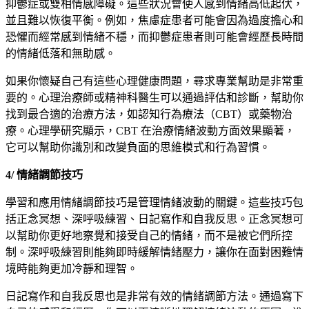
抑鬱症或雙相情感障礙。這些狀況會使人感到情緒高低起伏，
並且難以恢復平衡。例如，焦慮症患者可能會因為過度擔心和
恐懼而經常感到情緒不穩，而抑鬱症患者則可能會經歷長時間
的情緒低落和無助感。
如果你懷疑自己有這些心理健康問題，尋求專業幫助是非常重
要的。心理治療師或精神科醫生可以通過評估和診斷，幫助你
找到最合適的治療方法，如認知行為療法（CBT）或藥物治
療。心理學研究顯示，CBT 在治療情緒波動方面效果顯著，
它可以幫助你識別和改變負面的思維模式和行為習慣。
4/ 情緒調節技巧
學習和應用情緒調節技巧是管理情緒波動的關鍵。這些技巧包
括正念冥想、深呼吸練習、日記寫作和自我反思。正念冥想可
以幫助你更好地察覺和接受自己的情緒，而不是被它們所控
制。深呼吸練習則能夠即時緩解情緒壓力，讓你在面對困難情
境時能夠更加冷靜和理智。
日記寫作和自我反思也是非常有效的情緒調節方法。通過寫下