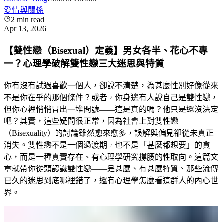
愛情與關係
2
min read
Apr 13, 2026
【雙性戀（Bisexual）定義】男女各半、花心不專
一？心理學破解雙性戀三大迷思與特質
你有沒有試過喜歡一個人，卻說不清楚，為甚麼性別好像從來
不是你在乎的那個條件？或者，你身邊有人說自己是雙性戀，
但你心裡悄悄冒出一堆問號——這是真的嗎？他只是還沒決定
吧？其實，這些疑問很正常，因為社會上對雙性戀
（Bisexuality）的討論雖然愈來愈多，誤解與偏見卻從未真正
消失。雙性戀不是一個過渡期，也不是「甚麼都想要」的貪
心，而是一種真實存在、有心理學研究撐腰的性取向。這篇文
章就帶你從頭認識雙性戀——是甚麼、有甚麼特質、那些流傳
已久的迷思到底哪裡錯了，還有心理學怎麼看這群人的內心世
界。