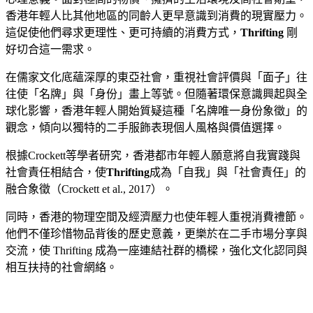
香港年輕人比其他地區的同齡人更早意識到消費的現實壓力。
這促使他們尋求更理性、更可持續的消費方式，
Thrifting
剛
好切合這一需求。
在儒家文化底蘊深厚的東亞社會，重視社會評價與「面子」往
往使「名牌」與「身份」畫上等號。但隨著環保意識興起與全
球化影響，香港年輕人開始質疑這種「名牌唯一身份象徵」的
觀念，傾向以獨特的二手服飾表現個人風格與價值選擇。
根據Crockett等學者研究，香港都市年輕人願意將自我實踐與
社會責任相結合，使
Thrifting
成為「自我」與「社會責任」的
融合象徵（Crockett et al., 2017）。
同時，香港的物理空間及經濟壓力也使年輕人重視消費禮節。
他們不僅珍惜物品背後的歷史意義，更樂於在二手市場分享與
交流，使 Thrifting 成為一座連結社群的橋樑，強化文化認同與
相互扶持的社會網絡。