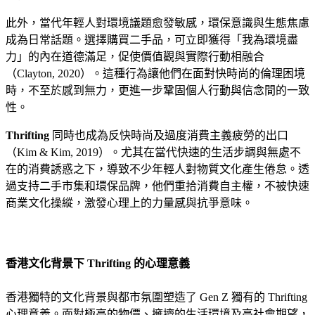
此外，當代年輕人對環境議題愈發敏感，環保意識與生態焦慮
成為日常話題。選擇購買二手品，可立即獲得「我為環境盡
力」的內在道德滿足，促使價值觀與實際行動相融合
（Clayton, 2020）。這種行為讓他們在面對快時尚的倫理困境
時，不至於感到無力，更進一步鞏固個人行動與信念間的一致
性。
Thrifting
同時也成為反快時尚及過度消費主義疲勞的出口
（Kim & Kim, 2019）。尤其在當代快速的生活步調與無處不
在的消費誘惑之下，導致不少年輕人對物質文化產生倦怠。透
過支持二手市集和環保品牌，他們重拾消費自主權，不被快速
商業文化操縱，激發心理上的力量感與抗爭意味。
香港文化背景下 Thrifting 的心理意義
香港獨特的文化背景與都市氛圍塑造了 Gen Z 獨有的 Thrifting
心理意義。面對極高的物價、擁擠的生活環境及高社會期望，