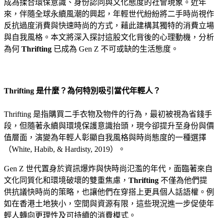
成為揉合環保意識、身份認同與文化態度的社會現象。近年
來，伴隨全球永續風潮的興起，年輕世代紛紛將二手時尚視作
反抗過度消費與快速時尚的方式，藉此建構其獨特的消費立場
與自我風格。本文將深入探討這股文化背後的心理動機，分析
為何
Thrifting
已成為 Gen Z 不可或缺的生活態度。
Thrifting 是什麼？為何特別吸引當代年輕人？
Thrifting 是指購買二手衣物及物件的行為，最初被視為省錢手
段，但隨著永續與環境保護意識抬頭，現今卻提升至身份與價
值層面，演變為年輕人彰顯自我風格與時尚態度的一種選擇
（White, Habib, & Hardisty, 2019）。
Gen Z 世代置身於資訊爆炸與快時尚氾濫的年代，面臨著來自
文化同質化和環境破壞的雙重焦慮，
Thrifting
不僅為他們提
供抗議快時尚的策略，也讓他們在穿搭上更具個人話語權。例
如在香港土地狹小，空間與資源有限，這些現況進一步促使年
輕人轉向更理性及可持續的消費模式。