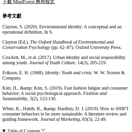
下載 MindForest 應用程式
參考文獻
Clayton, S. (2020). Environmental identity: A conceptual and an
operational definition. In S.
Clayton (Ed.),
The Oxford Handbook of Environmental and
Conservation Psychology
(pp. 62–87). Oxford University Press.
Crockett, M., et al. (2017). Urban identity and social responsibility
among youth.
Journal of Youth Culture
, 14(3), 205-219.
Erikson, E. H. (1968).
Identity: Youth and crisis
. W. W. Norton &
Company.
Kim, H., &amp; Kim, S. (2019). Fast fashion fatigue and consumer
behavior: A social psychological approach.
Fashion and
Sustainability
, 5(2), 123-136.
White, K., Habib, R., &amp; Hardisty, D. J. (2019). How to SHIFT
consumer behaviors to be more sustainable: A literature review and
guiding framework.
Journal of Marketing
, 83(3), 22-49.
Table of Contents