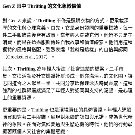
Gen Z 眼中 Thrifting 的文化象徵價值
對 Gen Z 來說，
Thrifting
不僅是選購衣物的方式，更承載深
厚的文化與心理意義。首先，它是身份認同的重要標誌。每一
件二手服飾背後皆有故事，當年輕人穿戴它們，他們不只是在
消費，而是在透過服飾傳達自我故事和價值線索。他們用這種
獨特的風格與搭配，強烈表達「我就是這樣」的自信與認同
（Crockett et al., 2017）。
其次，
Thrifting
為年輕人搭建了社會連結的橋梁。二手市
集、交換活動及社交媒體社群形成一個充滿活力的文化圈，讓
志同道合之人聚首一堂，共同分享環保理念與時尚靈感。這種
強烈的社群歸屬感滿足了年輕人對認同與支持的渴望，是心理
上的重要資源。
更重要的是，Thrifting 也是環境責任的具體實踐。年輕人通過
購買和穿著二手服飾，展現對永續的認知與承諾，成為世代精
神的象徵。在面對氣候變遷與生態危機的時代，他們的行動彰
顯著既個人又社會的集體意識。