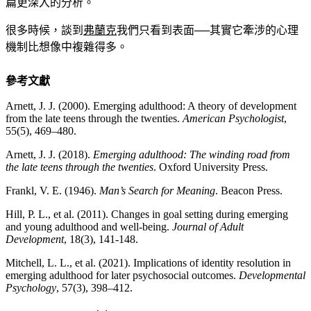
篇更深入的分析。
很多時候，談到
弗蘭克
我們只看到表面──其實它牽涉的心理
機制比想像中複雜得多。
參考文獻
Arnett, J. J. (2000). Emerging adulthood: A theory of development
from the late teens through the twenties.
American Psychologist
,
55(5), 469–480.
Arnett, J. J. (2018).
Emerging adulthood: The winding road from
the late teens through the twenties
. Oxford University Press.
Frankl, V. E. (1946).
Man’s Search for Meaning
. Beacon Press.
Hill, P. L., et al. (2011). Changes in goal setting during emerging
and young adulthood and well-being.
Journal of Adult
Development
, 18(3), 141-148.
Mitchell, L. L., et al. (2021). Implications of identity resolution in
emerging adulthood for later psychosocial outcomes.
Developmental
Psychology
, 57(3), 398–412.