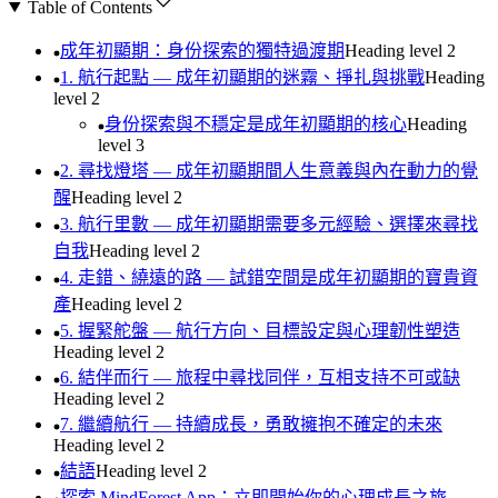
Table of Contents
成年初顯期：身份探索的獨特過渡期
Heading level
2
1. 航行起點 — 成年初顯期的迷霧、掙扎與挑戰
Heading
level
2
身份探索與不穩定是成年初顯期的核心
Heading
level
3
2. 尋找燈塔 — 成年初顯期間人生意義與內在動力的覺
醒
Heading level
2
3. 航行里數 — 成年初顯期需要多元經驗、選擇來尋找
自我
Heading level
2
4. 走錯、繞遠的路 — 試錯空間是成年初顯期的寶貴資
產
Heading level
2
5. 握緊舵盤 — 航行方向、目標設定與心理韌性塑造
Heading level
2
6. 結伴而行 — 旅程中尋找同伴，互相支持不可或缺
Heading level
2
7. 繼續航行 — 持續成長，勇敢擁抱不確定的未來
Heading level
2
結語
Heading level
2
探索 MindForest App：立即開始你的心理成長之旅