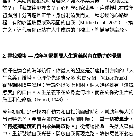
挫折、焦慮與孤獨感時常襲來，讓人不禁質疑：「我到底是
誰？」「我該往哪裡去？」心理學研究表明，這種掙扎在成年
初顯期十分普遍且正常，身份混淆反而是一種必經的心路歷
程，有助於塑造更成熟穩固的自我（Mitchell et al., 2021）。換
言之，這代表你正站在人生成長的門檻上，準備展翅高飛。
2. 尋找燈塔 — 成年初顯期間人生意義與內在動力的覺醒
選擇在適合的海洋航行，你最大的盟友是那座指引方向的「人
生意義」燈塔。心理學先驅維克多·弗蘭克爾（Viktor Frankl）
從極端困境中發現：無論外境多麼艱困，個人始終擁有「選擇
態度」的自由。人生意義不在於身處何地，而在於你對生活的
態度和使命感（Frankl, 1946）。
成年初顯期是尋找內在動力和目標的關鍵時刻，幫助年輕人活
出獨特光芒。弗蘭克爾的話值得反覆咀嚼：「
當一切被奪走，
唯有選擇態度的自由永遠屬於你。
」從每場挫敗、失落與嘗試
中，重新點燃自我光芒，開啟自我實現之路。這份意義不必宏