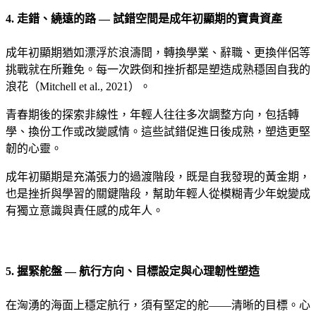
4. 走錯、繞遠的路 — 試錯空間是成年初顯期的寶貴資產
成年初顯期猶如漂浮於浪濤間，轉換學業、辭職、更換伴侶等
挑戰就在所難免。每一次跌倒和挫折都是塑造成熟穩固自我的
浪花（Mitchell et al., 2021）。
青春期後的探索非線性，年輕人往往多次調整方向，包括轉
學、換份工作或改變感情。這些試錯促進日後成熟，塑造更堅
韌的心靈。
成年初顯期是充滿張力的過渡階段，既是自我發現的黃金期，
也是挫折與學習的關鍵階段，幫助年輕人從模糊青少年蛻變成
有獨立意識與責任感的成年人。
5. 握緊舵盤 — 航行方向、目標設定與心理韌性塑造
在洶湧的海面上穩定航行，須有堅定的舵——清晰的目標。心