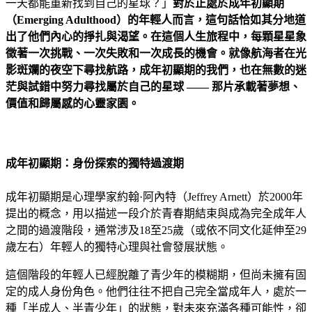
一天都能重新找到自己的星球？」
對於正處於成年初顯期
（Emerging Adulthood）的年輕人而言，這句話恰如其分地道
出了他們內心的掙扎與渴望。在這個人生旅程中，每顆星星象
徵著一次挑戰、一次失敗和一次成長的機會。就像航海者在光
影斑斕的夜空下尋找航路，成年初顯期的我們，也在無數的迷
茫與試錯中努力尋找屬於自己的星球 —— 那片承載著夢想、
價值和歸屬感的心靈家園。
成年初顯期：身份探索的獨特過渡期
成年初顯期是心理學家約翰·阿內特（Jeffrey Arnett）於2000年
提出的概念，用以描述一段介於青春期結束與成為完全成年人
之間的過渡階段，通常涉及18至25歲（或依不同文化延伸至29
歲左右）年輕人的獨特心理與社會發展狀態。
這個階段的年輕人已經脫離了青少年的模糊期，但尚未擁有固
定的成人身份角色。他們往往不把自己完全當成年人，處於一
種「半成人、半青少年」的狀態，對未來充滿各種可能性，卻