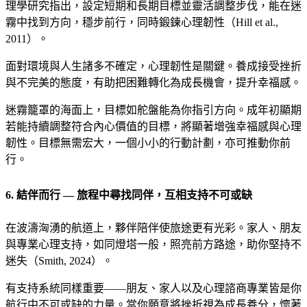
理學研究指出，設定短期和長期目標並靈活調整步伐，能在迷
霧中找到方向，穩步前行，同時鍛鍊心理韌性（Hill et al.,
2011）。
面對環境與人生諸多不確定，心理韌性是關鍵。養成接受挫折
與不完美的態度，有助把困難轉化為成長機會，提升幸福感。
迷霧籠罩的海面上，目標如舵盤能為你指引方向。成年初顯期
若能持續調整符合內心價值的目標，將顯著增強幸福感與心理
韌性。目標無需宏大，一個小小的行動計劃，亦可推動你前
行。
6. 結伴而行 — 旅程中尋找同伴，互相支持不可或缺
在波濤洶湧的航道上，夥伴陪伴使旅途更有光彩。家人、朋友
與專業心理支持，如同燈塔一般，照亮前方路途，助你堅持不
迷失（Smith, 2024）。
有支持系統同樣重要——朋友、家人以及心理諮商專業皆是你
航行中不可或缺的力量。當你願意將挫折視為成長養分，懷著