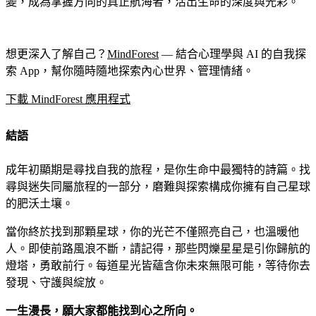
變，成為掌握方向的真正航海者，活出生命的深度與光彩。
想更深入了解自己？
MindForest
— 結合心理學與 AI 的自我探
索 App，幫你隨時隨地探索內心世界、管理情緒。
下載 MindForest 應用程式
結語
成年初顯期是尋找自我的旅程，是你生命中最獨特的詩篇。找
尋與迷失同屬旅程的一部分，磨難與探索構成你擁有自己星球
的肥沃土壤。
當你終於找到那顆星球，你的光芒不僅照亮自己，也溫暖他
人。即使前路風浪不斷，請記得，那些閃爍星星是引你歸航的
燈塔，勇敢前行。每道星光皆蘊含你未來無限可能，等待你去
發現、守護與綻放。
一生漫長，願大家都能找到心之所向。